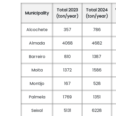
Total 2023
Total 2024
Municipality
(ton/year)
(ton/year)
Alcochete
357
786
Almada
4068
4682
Barreiro
810
1387
Moita
1372
1586
Montijo
167
528
Palmela
1769
1351
Seixal
5131
6228