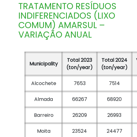
TRATAMENTO RESÍDUOS
INDIFERENCIADOS (LIXO
COMUM) AMARSUL –
VARIAÇÃO ANUAL
Total 2023
Total 2024
Municipality
(ton/year)
(ton/year)
Alcochete
7653
7514
Almada
66267
68920
Barreiro
26209
26993
Moita
23524
24477